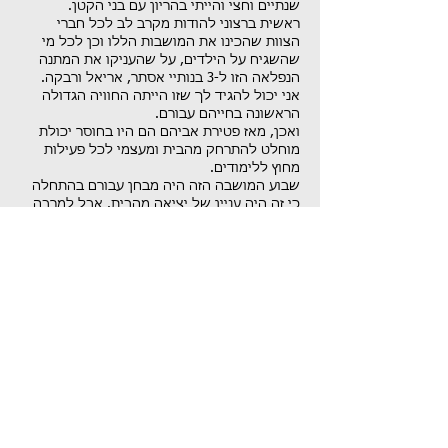
שנתיים וחצי והייתי בהריון עם בני הקטן.
ראשית ברצוני להודות מקרב לב לכל חברי
הצוות שהכינו את המושבות הללו וכן לכל מי
שהשגיח על הילדים, על שהעניקו את המתנה
הנפלאה הזו ל-3 בנותיי אסתר, אריאל ורבקה.
אני יכול להגיד לך שזו הייתה החוויה הגדולה
הראשונה בחייהם עבורם.
ואכן, מאז פטירת אביהם הם היו בחוסר יכולת
מוחלט להתרחק מהבית ומעצמי לכל פעילות
מחוץ ללימודים.
שבוע המושבה הזה היה מבחן עבורם בהתחלה
כי זה היה עניין של יציאה מהבית. אבל למרבה
המזל חברי הצוות עשו עבודה נפלאה. עם הרבה
סבלנות, אהבה, חיבה ובעיקר עם הבנה ודיאלוג,
הילדים שלי נרגעו והתגברו על החרדות.
היום, בזכות השם ובזכות קרן נר לה קטי, בנותיי
משתתפות בטיולים שמארגן בית הספר,
ומסכימות לבלות שבת עם חברות. זה היה בלתי
אפשרי עבורם לפני כן.
הילדים שלי עשו צעד גדול בחיים וצברו יותר
ביטחון עצמי.
שוב, תודה על הנדיבות, האדיבות, העדינות
והמסירות הגדולה שלך.