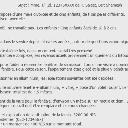
Sujet : Mme. T.'
Id. 12345XXXX de H. Street, Beit Shemesh
d'une mère divorcée et de cinq enfants, de trois pères différents.
t avec elle.
e travaille pas. Les enfants : Cinq enfants âgés de 18 à 2 ans.
ge dans le service depuis plusieurs années, autour de questions économique
 troisième fois, dans un contexte social très perturbé.
 financière complexe, ses revenus acuels proviennent uniquement du Bitou
pour l'aider à réparer les fenêtres de sa maison. Lors d'une visite à domici
 fenêtre. Pour cette raison, l'appartement était glacé et la pluie y pénétrai
ionnel en alluminium, les réparations suivantes ont été decidées :
ne nouvelle fenêtre + alluminium, + vitre, + pose d'un volet roulant. Le v
 besoin total est de 4,5 mètres.
nt de la vitre pour la fenêtre, d'environ un mètre sur un mètre et demi. D
équent un rail doit être remplacé et les roues changées.
 et explication de la situation de la famille 3200.00 NIS.
Systèmes. (052-1234567)
ur un montant de 400 NIS sur le montant total.