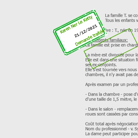
La famille T. se compose 
Keren Ner Le Ketty
Tous les enfants viven
21/12/2021
Mère : T., née en 1985, n
Demande traitée
Antécédents familiaux:
La famille est prise en char
La mère est divorcée pour la
Elle est dans une situation
ses ex-conjoints.
Elle s'est tournée vers nous 
chambres, il n'y avait pas de
Après examen par un profess
- Dans la chambre - pose d'u
d'une taille de 1,5 mètre, le
- Dans le salon - remplaceme
roues sont cassées par cons
Coût total après négociation
Nom du professionnel - v. 
La dame peut participer po