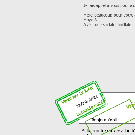
Je fais appel à vous pour aid
Merci beaucoup pour votre 
Maya A
Assistante sociale familiale
Keren Ner Le Ketty
Viol
22/10/2021
Demande traitée
Bonjour Yonit,
Suite a notre conversation 