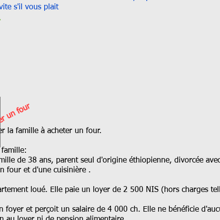
te s'il vous plait
er un four
mille à acheter un four.
ille:
le de
38 ans, parent seul d'origine éthiopienne, divorcée av
our et d'une cuisinière .
rtement loué. Elle paie un loyer de 2 500 NIS (hors charges telles
 foyer et perçoit un salaire de 4 000 ch. Elle ne bénéficie d'au
n au loyer ni de pension alimentaire.