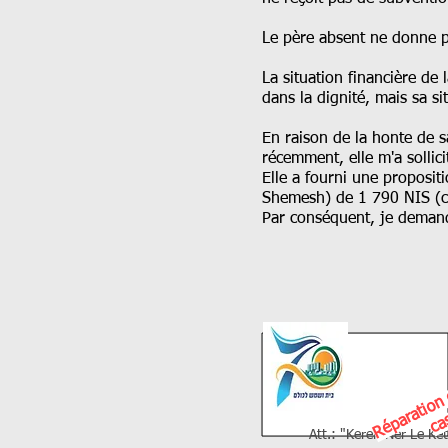
Le père absent ne donne p
La situation financière de 
dans la dignité, mais sa s
En raison de la honte de sa
récemment, elle m'a sollici
Elle a fourni une propositi
Shemesh) de 1 790 NIS (ci
Par conséquent, je demande
t
Att.: "Keren Ner Le Ket