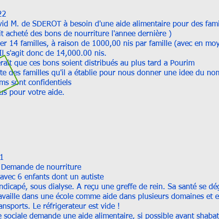
22
vid M. de SDEROT à besoin d'une aide alimentaire pour des famill
t acheté des bons de nourriture l'annee dernière )
der 14 familles, à raison de 1000,00 nis par famille (avec en m
 Il s'agit donc de 14,000.00 nis.
erait que ces bons soient distribués au plus tard a Pourim
iste des familles qu'il a établie pour nous donner une idee du n
oms sont confidentiels
us pour votre aide.
1
. Demande de nourriture
avec 6 enfants dont un autiste
dicapé, sous dialyse. A reçu une greffe de rein. Sa santé se dégr
availle dans une école comme aide dans plusieurs domaines et 
ansports. Le réfrigerateur est vide !
te sociale demande une aide alimentaire, si possible avant shaba