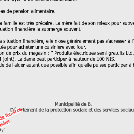
as de pension alimentaire.
la famille est très précaire. La mère fait de son mieux pour subv
ituation financière la submerge souvent.
 situation financière, elle n'ose généralement pas s'adresser à l'
tée pour acheter une cuisiniere avec four.
on de prix du magasin : " Produits électriques semi-gratuits Ltd.
-joint). La dame peut participer à hauteur de 100 NIS.
 de l'aider autant que possible afin qu'elle puisse participer à
Municipalité de B.
R
é
p
a
r
a
i
n
d
e
f
e
n
ê
t
r
e
s
c
a
s
s
é
e
Département de la protection sociale et des services sociau
o
s
ty"